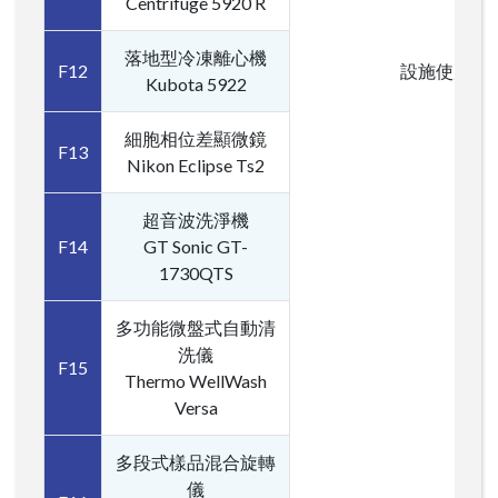
Centrifuge 5920 R
落地型冷凍離心機
F12
設施使用者
Kubota 5922
細胞相位差顯微鏡
F13
Nikon Eclipse Ts2
超音波洗淨機
F14
GT Sonic GT-
1730QTS
多功能微盤式自動清
洗儀
F15
Thermo WellWash
Versa
多段式樣品混合旋轉
儀