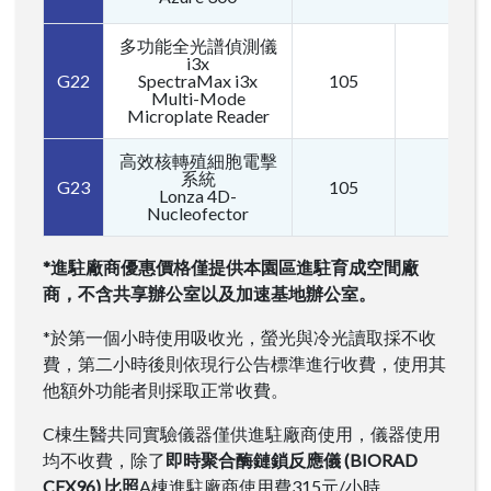
多功能全光譜偵測儀
i3x
G22
SpectraMax i3x
105
210
Multi-Mode
Microplate Reader
高效核轉殖細胞電擊
系統
G23
105
210
Lonza 4D-
Nucleofector
*進駐廠商優惠價格僅提供本園區進駐育成空間廠
商，不含共享辦公室以及加速基地辦公室。
*於第一個小時使用吸收光，螢光與冷光讀取採不收
費，第二小時後則依現行公告標準進行收費，使用其
他額外功能者則採取正常收費。
C棟生醫共同實驗儀器僅供進駐廠商使用，儀器使用
均不收費，除了
即時聚合酶鏈鎖反應儀 (BIORAD
CFX96) 比照
A棟進駐廠商使用費315元/小時。