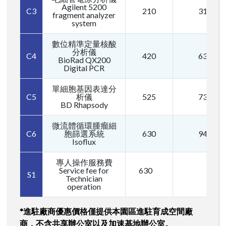
Agilent 5200
C3
210
315
fragment analyzer
system
數位精準定量核酸
分析儀
C4
420
630
BioRad QX200
Digital PCR
單細胞基因表達分
C5
析儀
525
735
BD Rhapsody
微流體循環腫瘤細
C6
胞篩選系統
630
945
Isoflux
專人操作服務費
Service fee for
630
S1
Technician
operation
*進駐廠商優惠價格僅提供本園區進駐育成空間廠
商，不含共享辦公室以及加速基地辦公室。