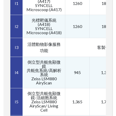
(A417)
I1
1260
1890
SYNCELL
Microscoop (A417)
光標靶儀系統
(A418)
I2
1260
1890
SYNCELL
Microscoop (A418)
活體動物影像服務
I3
客製化計
功能
倒立型共軛焦顯微
鏡
共軛焦系統/高解析
I4
945
1,365
系統
Zeiss LSM880
AiryScan
倒立型共軛焦顯微
鏡-活細胞系統
I5
Zeiss LSM880
1,365
1,785
AiryScan/ Living
Cell