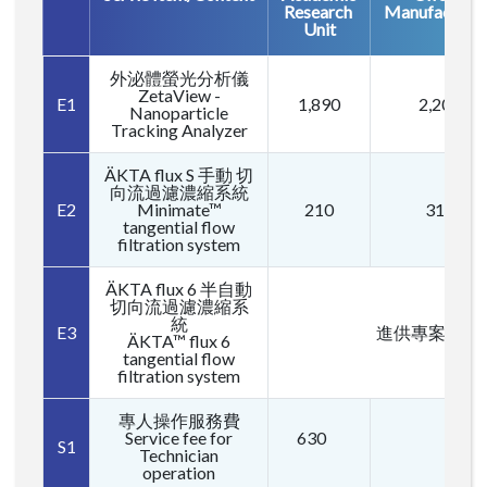
Research
Manufacture
Unit
外泌體螢光分析儀
ZetaView -
E1
1,890
2,205
Nanoparticle
Tracking Analyzer
ÄKTA flux S 手動 切
向流過濾濃縮系統
E2
Minimate™
210
315
tangential flow
filtration system
ÄKTA flux 6 半自動
切向流過濾濃縮系
統
E3
進供專案服務
ÄKTA™ flux 6
tangential flow
filtration system
專人操作服務費
Service fee for
630
S1
Technician
operation