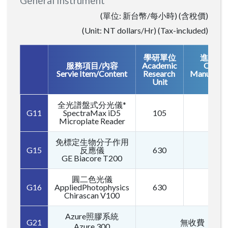
General Instrument
(單位: 新台幣/每小時) (含稅價)
(Unit: NT dollars/Hr) (Tax-included)
學研單位
進駐廠
服務項目/內容
Academic
On sit
Servie Item/Content
Research
Manufactu
Unit
全光譜盤式分光儀*
G11
SpectraMax iD5
105
210
Microplate Reader
免標定生物分子作用
G15
反應儀
630
945
GE Biacore T200
圓二色光儀
G16
AppliedPhotophysics
630
945
Chirascan V100
Azure照膠系統
G21
無收費
Azure 300