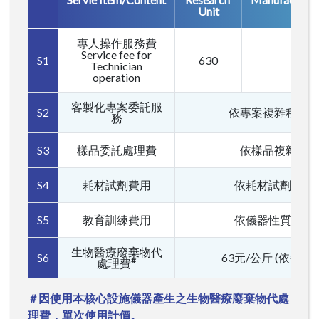
Unit
專人操作服務費
Service fee for
S1
630
Technician
operation
客製化專案委託服
S2
依專案複雜程度
務
S3
樣品委託處理費
依樣品複雜程
S4
耗材試劑費用
依耗材試劑使用
S5
教育訓練費用
依儀器性質難易
生物醫療廢棄物代
S6
63元/公斤 (依每次
#
處理費
# 因使用本核心設施儀器產生之生物醫療廢棄物代處
理費，單次使用計價。