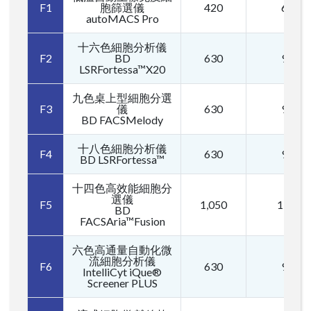
F1
胞篩選儀
420
630
autoMACS Pro
十六色細胞分析儀
F2
BD
630
945
LSRFortessa™X20
九色桌上型細胞分選
F3
儀
630
945
BD FACSMelody
十八色細胞分析儀
F4
630
945
BD LSRFortessa™
十四色高效能細胞分
選儀
F5
1,050
1,470
BD
FACSAria™Fusion
六色高通量自動化微
流細胞分析儀
F6
630
945
IntelliCyt iQue®
Screener PLUS