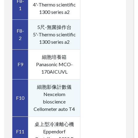
F8-
4'-Thermo scientific
1
1300 series a2
5尺-無菌操作台
F8-
5'-Thermo scientific
2
1300 series a2
細胞培養箱
F9
Panasonic MCO-
170AICUVL
細胞影像計數儀
Nexcelom
F10
bioscience
Cellometer auto T4
桌上型冷凍離心機
F11
Eppendorf