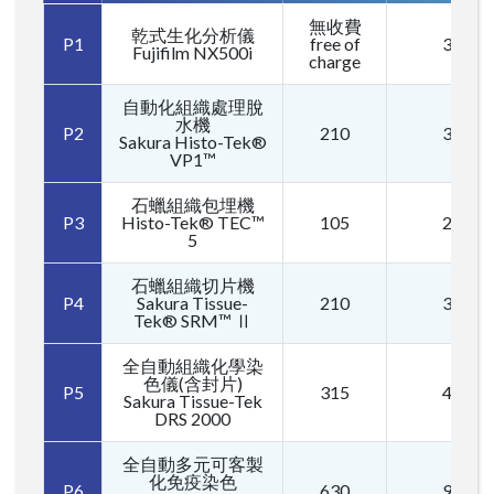
無收費
乾式生化分析儀
P1
free of
315
Fujifilm NX500i
charge
自動化組織處理脫
水機
P2
210
315
Sakura Histo-Tek®
VP1™
石蠟組織包埋機
P3
Histo-Tek® TEC™
105
210
5
石蠟組織切片機
P4
Sakura Tissue-
210
315
Tek® SRM™ Ⅱ
全自動組織化學染
色儀(含封片)
P5
315
420
Sakura Tissue-Tek
DRS 2000
全自動多元可客製
化免疫染色
P6
630
945