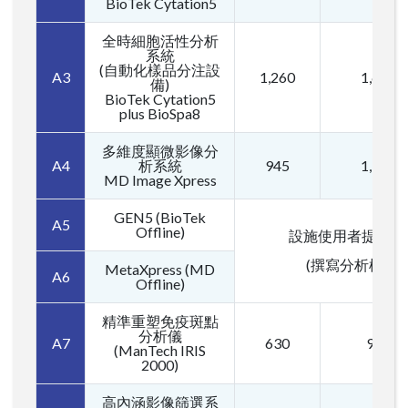
BioTek Cytation5
全時細胞活性分析
系統
(自動化樣品分注設
A3
1,260
1,680
備)
BioTek Cytation5
plus BioSpa8
多維度顯微影像分
A4
析系統
945
1,365
MD Image Xpress
GEN5 (BioTek
A5
Offline)
設施使用者提供免
(撰寫分析模組
MetaXpress (MD
A6
Offline)
精準重塑免疫斑點
分析儀
A7
630
945
(ManTech IRIS
2000)
高內涵影像篩選系