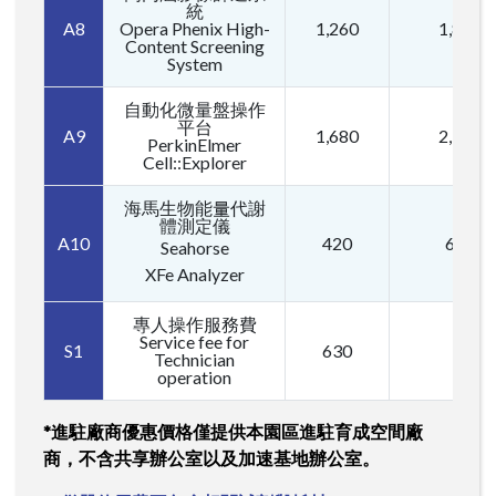
統
A8
Opera Phenix High-
1,260
1,890
Content Screening
System
自動化微量盤操作
平台
A9
1,680
2,520
PerkinElmer
Cell::Explorer
海馬生物能量代謝
體測定儀
A10
420
630
Seahorse
XFe Analyzer
專人操作服務費
Service fee for
S1
630
Technician
operation
*進駐廠商優惠價格僅提供本園區進駐育成空間廠
商，不含共享辦公室以及加速基地辦公室。