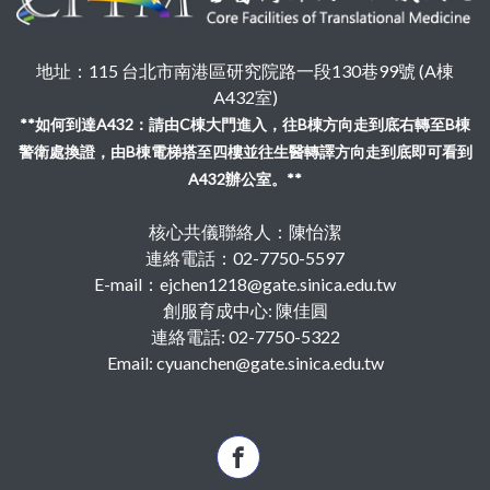
地址：115 台北市南港區研究院路一段130巷99號 (A棟
A432室)
**如何到達A432：請由C棟大門進入，往B棟方向走到底右轉至B棟
警衛處換證，由B棟電梯搭至四樓並往生醫轉譯方向走到底即可看到
A432辦公室。**
核心共儀聯絡人：陳怡潔
連絡電話：02-7750-5597
E-mail：ejchen1218@gate.sinica.edu.tw
創服育成中心: 陳佳圓
連絡電話: 02-7750-5322
Email: cyuanchen@gate.sinica.edu.tw