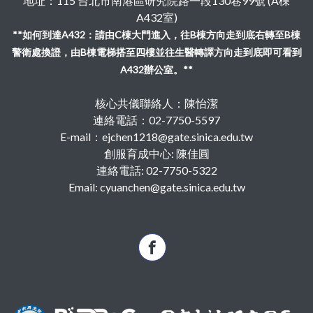
地址：115 台北市南港區研究院路一段130巷99號 (A棟
A432室)
**如何到達A432：請由C棟大門進入，往B棟方向走到底右轉至B棟
警衛處換證，由B棟電梯搭至四樓並往生醫轉譯方向走到底即可看到
A432辦公室。**
核心共儀聯絡人：陳怡潔
連絡電話：02-7750-5597
E-mail：ejchen1218@gate.sinica.edu.tw
創服育成中心: 陳佳圓
連絡電話: 02-7750-5322
Email: cyuanchen@gate.sinica.edu.tw