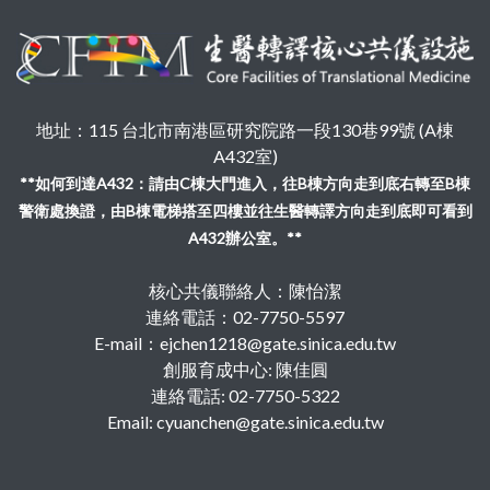
地址：115 台北市南港區研究院路一段130巷99號 (A棟
A432室)
**如何到達A432：請由C棟大門進入，往B棟方向走到底右轉至B棟
警衛處換證，由B棟電梯搭至四樓並往生醫轉譯方向走到底即可看到
A432辦公室。**
核心共儀聯絡人：陳怡潔
連絡電話：02-7750-5597
E-mail：ejchen1218@gate.sinica.edu.tw
創服育成中心: 陳佳圓
連絡電話: 02-7750-5322
Email: cyuanchen@gate.sinica.edu.tw