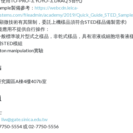
可使用TO-PRO-3, YOYO-3, DRAQ 5替代)
Sample製備參考：
https://webcdn.leica-
stems.com/fileadmin/academy/2019/Quick_Guide_STED_Sample
析顯微技術有其限制，委託上機樣品須符合STED樣品備製需求)
能應用不提供自行操作：
非一般標準玻片型式之樣品，非乾式樣品，具有溶液或細胞培養液
用STED模組
oton manipulation實驗
點
究園區A棟4樓407b室
員
士
：
llw@gate.sinica.edu.tw
50-5554 或 02-7750-5556