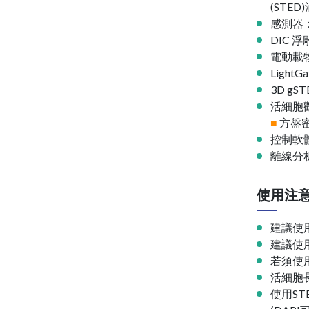
(STED
感測器：
DIC 
電動載
Light
3D gS
活細胞
■
方盤
控制軟體：
離線分析
使用注
建議使用1
建議使用
若須使
活細胞
使用ST