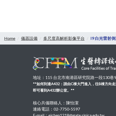
Home
儀器設備
多尺度高解析影像平台
I9 白光雷射
地址：115 台北市南港區研究院路一段130巷99號
**如何到達A432：請由C棟大門進入，往B棟方
即可看到A432辦公室。**
核心共儀聯絡人：陳怡潔
連絡電話：02-7750-5597
E-mail：ejchen1218@gate.sinica.edu.tw