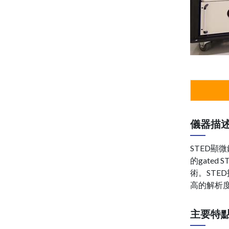
儀器描
STED顯
的gate
術。ST
高的解析度
主要特