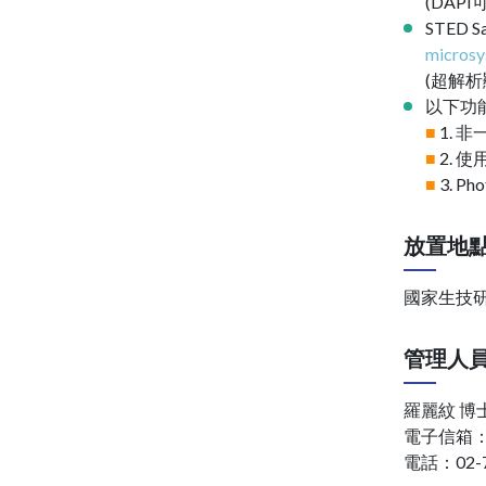
(DAPI
STED 
microsy
(超解
以下功
■
1. 
■
2. 使
■
3. Ph
放置地
國家生技研
管理人
羅麗紋 博
電子信箱
電話：02-77