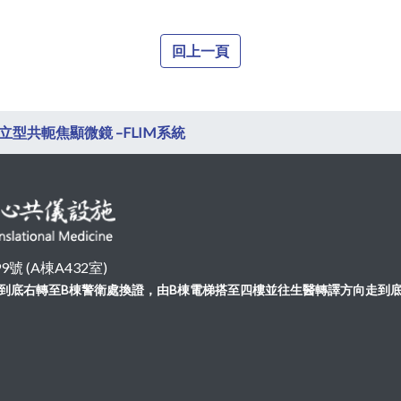
回上一頁
倒立型共軛焦顯微鏡 –FLIM系統
 (A棟A432室)
向走到底右轉至B棟警衛處換證，由B棟電梯搭至四樓並往生醫轉譯方向走到