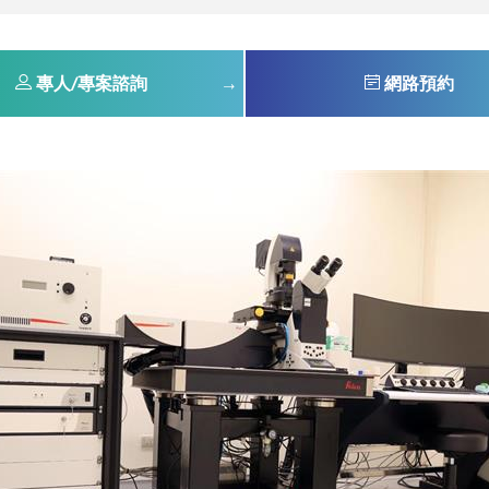
專人/專案諮詢
網路預約