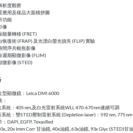
解析度觀察
置應用及樣品大面積拼圖
析功能
影像
能量轉移 (FRET)
恢復術 (FRAP) 及光漂白螢光損失 (FLIP) 實驗
時間序共軛焦影像
週期顯微影像 (FLIM)
微影像 (STED)
格
顯微鏡：Leica DMI 6000
統：
系統：405 nm,及白光雷射系統WLL 470-670 nm連續可調
統：雙STED壓制雷射系統 (Depletion laser)：592 nm, 775 nm
DAPI, EGFP, TexasRed
, 20x Imm Corr 甘油鏡, 40x油鏡, 63x油鏡, 93x Glyc (STED)甘油