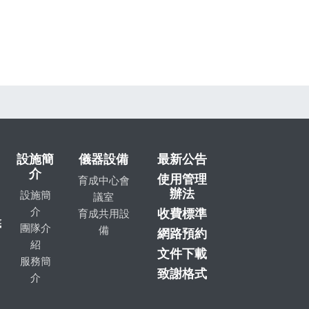
設施簡
儀器設備
最新公告
介
使用管理
育成中心會
辦法
設施簡
議室
介
收費標準
育成共用設
底
團隊介
備
網路預約
紹
文件下載
服務簡
致謝格式
介