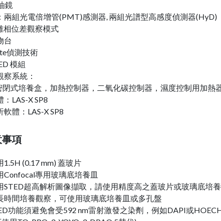
)油鏡
兩組光電倍增管(PMT)感測器, 兩組光譜型高感度偵測器(HyD)
浮雕相位差觀察模式
物台
Gate偵測技術
TED 模組
觀察系統：
密閉式培養盒，加熱控制器，二氧化碳控制器，濕度控制用加熱
LAS-X SP8
軟體：LAS-X SP8
意事項
.5H (0.17 mm) 蓋玻片
Confocal專用玻璃底培養皿
用STED超高解析圖像擷取，請使用精度高之蓋玻片或玻璃底培
長時間培養觀察，可使用玻璃底培養皿或多孔盤
ED功能須避免會受592 nm雷射激發之染劑，例如DAPI或HOEC