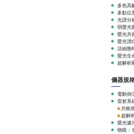
多色高
多點位
光譜分
弱螢光
螢光共振
螢光漂白
活細胞
螢光生命
超解析顯
儀器規
電動倒立型
雷射系
■
共軛焦
■
超解析系
螢光濾片：
物鏡：10x