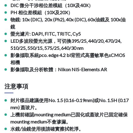
DIC 微分干涉相位差模組（10X及40X）
PH
相位差模組（10X及20X）
物鏡:
​​​​10x
(DIC),
20x (Ph2),
40x (DIC),
60x
油鏡及 100x
油
鏡
螢光濾片:
DAPI,
FITC, TRITC
, Cy5
LED多波段螢光光源，可切換395/25, 440/20, 470/24,
510/25, 550/15, 575/25, 640/30 nm
影像擷取系統pco. edge 4.2 bi背照式高靈敏單色sCMOS
相機
影像擷取及分析軟體：Nikon NIS-Elements AR
注意事項
封片樣品建議使用No. 1.5 (0.16-0.19mm)或No. 1.5H (0.17
mm) 蓋玻片。
上機前確認mounting medium已固化或蓋玻片已固定確保
mounting medium不會滲漏。
水鏡/油鏡使用後請確實擦拭乾淨。