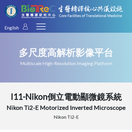
English
多尺度高解析影像平台
Multiscale High-Resolution Imaging Platform
I11-Nikon倒立電動顯微鏡系統
Nikon Ti2-E Motorized Inverted Microscope
Nikon Ti2-E