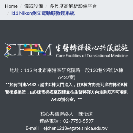
Home
儀器設備
多尺度高解析影像平台
I11 Nikon倒立電動顯微鏡系統
地址：115 台北市南港區研究院路一段130巷99號 (A棟
A432室)
**如何到達A432：請由C棟大門進入，往B棟方向走到底右轉至B棟
警衛處換證，由B棟電梯搭至四樓並往生醫轉譯方向走到底即可看到
A432辦公室。**
核心共儀聯絡人：陳怡潔
連絡電話：02-7750-5597
E-mail：ejchen1218@gate.sinica.edu.tw