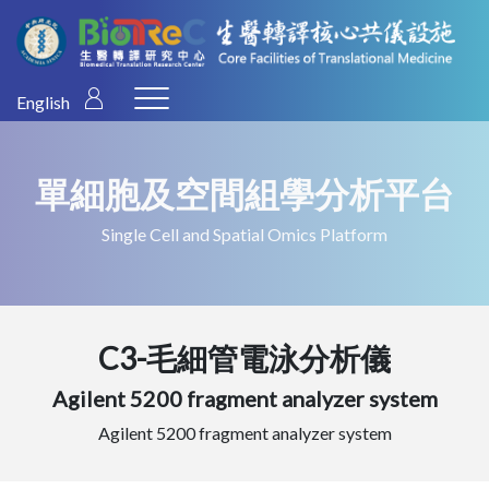
English
單細胞及空間組學分析平台
Single Cell and Spatial Omics Platform
C3-毛細管電泳分析儀
Agilent 5200 fragment analyzer system
Agilent 5200 fragment analyzer system