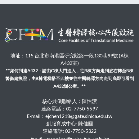
地址：115 台北市南港區研究院路一段130巷99號 (A棟
A432室)
**如何到達A432：請由C棟大門進入，往B棟方向走到底右轉至B棟
警衛處換證，由B棟電梯搭至四樓並往生醫轉譯方向走到底即可看到
A432辦公室。**
核心共儀聯絡人：陳怡潔
連絡電話：02-7750-5597
E-mail：ejchen1218@gate.sinica.edu.tw
創服育成中心: 陳佳圓
連絡電話: 02-7750-5322
Email: cyuanchen@gate.sinica.edu.tw