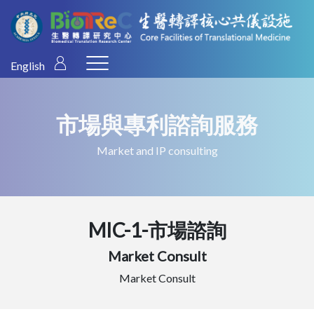
English
市場與專利諮詢服務
Market and IP consulting
MIC-1-市場諮詢
Market Consult
Market Consult