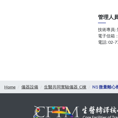
管理人
技術專員:
電子信箱
電話: 02-7
Home
儀器設備
生醫共同實驗儀器_C棟
N1 微量離心