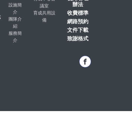
辦法
設施簡
議室
介
收費標準
育成共用設
底
團隊介
備
網路預約
紹
文件下載
服務簡
致謝格式
介