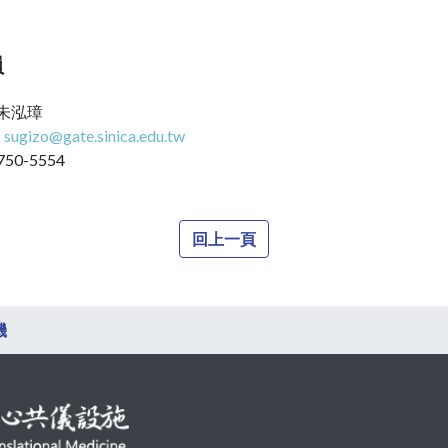
員
 朱泓璋
：
sugizo@gate.sinica.edu.tw
750-5554
回上一頁
機