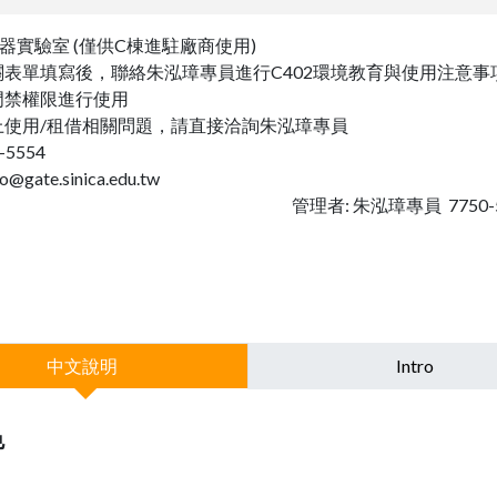
器實驗室 (僅供C棟進駐廠商使用)
關表單填寫後，聯絡朱泓璋專員進行C402環境教育與使用注意事
門禁權限進行使用
上使用/租借相關問題，請直接洽詢朱泓璋專員
-5554
zo@gate.sinica.edu.tw
者: 朱泓璋專員 7750-55
中文說明
Intro
色