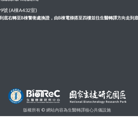
 (A棟A432室)
向走到底右轉至B棟警衛處換證，由B棟電梯搭至四樓並往生醫轉譯方向走到
版權所有 © 網站內容為生醫轉譯核心共儀設施